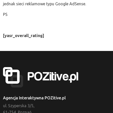
jednak sieci reklamowe typu Google AdSense.
PS
[yasr_overall_rating]
Agencja Interaktywna POZitive.pl
ul. Szyperska 3/5,
61-754, Poznań