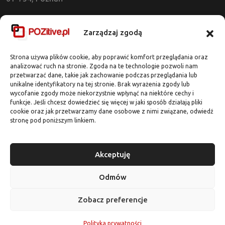
Dział Obsługi Klienta
Zarządzaj zgodą
tel. 721 637 513
kontakt@pozitive.pl
Strona używa plików cookie, aby poprawić komfort przeglądania oraz
analizować ruch na stronie. Zgoda na te technologie pozwoli nam
przetwarzać dane, takie jak zachowanie podczas przeglądania lub
Adres Biura
unikalne identyfikatory na tej stronie. Brak wyrażenia zgody lub
wycofanie zgody może niekorzystnie wpłynąć na niektóre cechy i
ul. Dworcowa 7 / lok. 318
funkcje. Jeśli chcesz dowiedzieć się więcej w jaki sposób działają pliki
62-020 Swarzędz
cookie oraz jak przetwarzamy dane osobowe z nimi związane, odwiedź
stronę pod poniższym linkiem.
Darmowa wycena
Akceptuję
Odmów
Zobacz preferencje
Copyright POZitive.pl © 1999 - 2026
Tworzenie stron www. Wszelkie prawa zastrzeżone.
Polityka prywatności