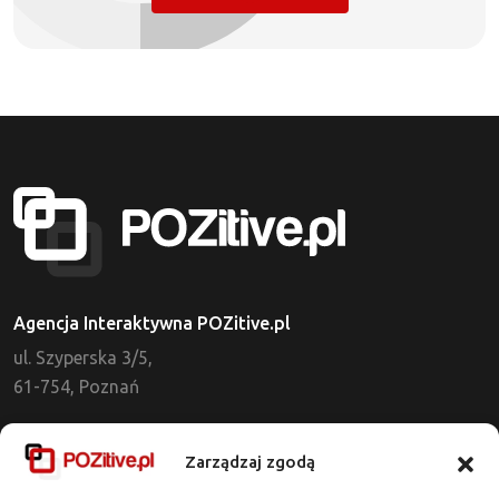
Agencja Interaktywna POZitive.pl
ul. Szyperska 3/5,
61-754, Poznań
Dział Obsługi Klienta
Zarządzaj zgodą
tel. 721 637 513