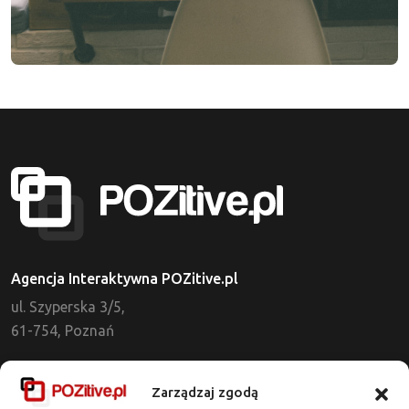
Agencja Interaktywna POZitive.pl
ul. Szyperska 3/5,
61-754, Poznań
Dział Obsługi Klienta
Zarządzaj zgodą
tel. 721 637 513