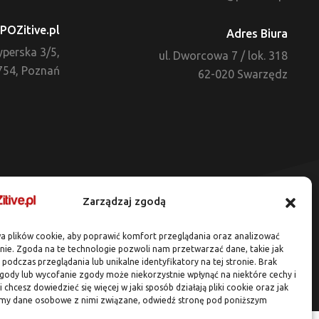
POZitive.pl
Adres Biura
zyperska 3/5,
ul. Dworcowa 7 / lok. 318
754, Poznań
62-020 Swarzędz
Zarządzaj zgodą
a plików cookie, aby poprawić komfort przeglądania oraz analizować
onie. Zgoda na te technologie pozwoli nam przetwarzać dane, takie jak
podczas przeglądania lub unikalne identyfikatory na tej stronie. Brak
gody lub wycofanie zgody może niekorzystnie wpłynąć na niektóre cechy i
li chcesz dowiedzieć się więcej w jaki sposób działają pliki cookie oraz jak
my dane osobowe z nimi związane, odwiedź stronę pod poniższym