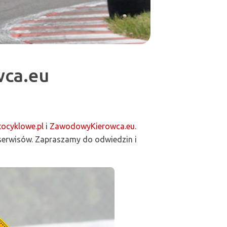
wca.eu
ocyklowe.pl
i
ZawodowyKierowca.eu
.
 serwisów. Zapraszamy do odwiedzin i