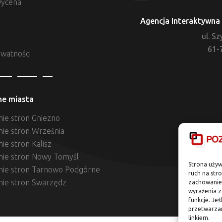
ycena
Agencja Interaktywna 
ul. S
61-
ywatności
ne miasta
ie stron Gniezno
nie stron Września
ie stron Kalisz
nie stron Nowy Tomyśl
Strona używ
nie stron Tarnowo Podgórne
ruch na str
nie stron Swarzędz
zachowanie 
wyrażenia z
funkcje. Jeś
przetwarza
linkiem.