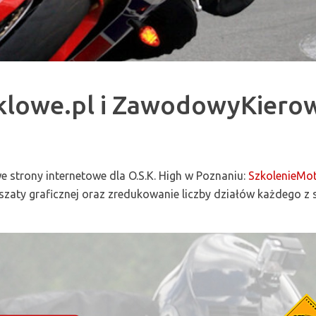
klowe.pl i ZawodowyKiero
 strony internetowe dla O.S.K. High w Poznaniu:
SzkolenieMot
szaty graficznej oraz zredukowanie liczby działów każdego z