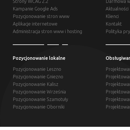
Strony WCAG 2.2
Darmowa w
Kampanie Google Ads
Aktualności
Pozycjonowanie stron www
Klienci
Aplikacje internetowe
Kontakt
Administracja stron www i hosting
Polityka pr
Pozycjonowanie lokalne
Obsługiwa
Pozycjonowanie Leszno
Projektowan
Pozycjonowanie Gniezno
Projektowa
Pozycjonowanie Kalisz
Projektowan
Pozycjonowanie Września
Projektowa
Pozycjonowanie Szamotuły
Projektowa
Pozycjonowanie Oborniki
Projektowa