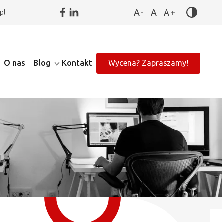
A-
A
A+
pl
O nas
Blog
Kontakt
Wycena? Zapraszamy!