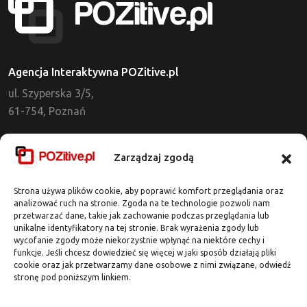
Agencja Interaktywna POZitive.pl
ul. Szyperska 3/5,
61-754, Poznań
Dział Obsługi Klienta
Zarządzaj zgodą
tel. 721 637 513
kontakt@pozitive.pl
Strona używa plików cookie, aby poprawić komfort przeglądania oraz
analizować ruch na stronie. Zgoda na te technologie pozwoli nam
przetwarzać dane, takie jak zachowanie podczas przeglądania lub
Adres Biura
unikalne identyfikatory na tej stronie. Brak wyrażenia zgody lub
wycofanie zgody może niekorzystnie wpłynąć na niektóre cechy i
ul. Dworcowa 7 / lok. 318
funkcje. Jeśli chcesz dowiedzieć się więcej w jaki sposób działają pliki
62-020 Swarzędz
cookie oraz jak przetwarzamy dane osobowe z nimi związane, odwiedź
stronę pod poniższym linkiem.