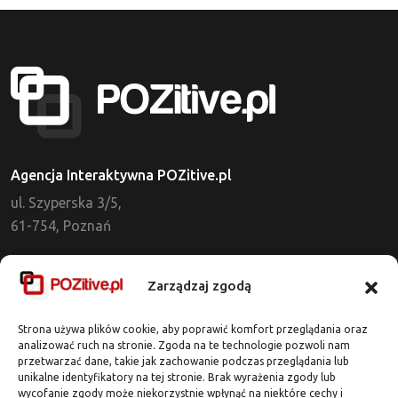
Agencja Interaktywna POZitive.pl
ul. Szyperska 3/5,
61-754, Poznań
Dział Obsługi Klienta
Zarządzaj zgodą
tel. 721 637 513
kontakt@pozitive.pl
Strona używa plików cookie, aby poprawić komfort przeglądania oraz
analizować ruch na stronie. Zgoda na te technologie pozwoli nam
przetwarzać dane, takie jak zachowanie podczas przeglądania lub
Adres Biura
unikalne identyfikatory na tej stronie. Brak wyrażenia zgody lub
wycofanie zgody może niekorzystnie wpłynąć na niektóre cechy i