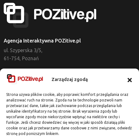
Agencja Interaktywna POZitive.pl
ul. Szyperska 3/5,
61-754, Poznań
Dział Obsługi Klienta
Zarządzaj zgodą
tel. 721 637 513
kontakt@pozitive.pl
Strona używa plików cookie, aby poprawić komfort przeglądania oraz
analizować ruch na stronie. Zgoda na te technologie pozwoli nam
przetwarzać dane, takie jak zachowanie podczas przeglądania lub
Adres Biura
unikalne identyfikatory na tej stronie. Brak wyrażenia zgody lub
wycofanie zgody może niekorzystnie wpłynąć na niektóre cechy i
ul. Dworcowa 7 / lok. 318
funkcje. Jeśli chcesz dowiedzieć się więcej w jaki sposób działają pliki
62-020 Swarzędz
cookie oraz jak przetwarzamy dane osobowe z nimi związane, odwiedź
stronę pod poniższym linkiem.