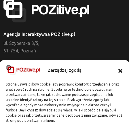
Agencja Interaktywna POZitive.pl
ul. Szyperska 3/5,
61-754, Poznań
Dział Obsługi Klienta
Zarządzaj zgodą
tel. 721 637 513
kontakt@pozitive.pl
Strona używa plików cookie, aby poprawić komfort przeglądania oraz
analizować ruch na stronie. Zgoda na te technologie pozwoli nam
przetwarzać dane, takie jak zachowanie podczas przeglądania lub
Adres Biura
unikalne identyfikatory na tej stronie. Brak wyrażenia zgody lub
wycofanie zgody może niekorzystnie wpłynąć na niektóre cechy i
ul. Dworcowa 7 / lok. 318
funkcje. Jeśli chcesz dowiedzieć się więcej w jaki sposób działają pliki
62-020 Swarzędz
cookie oraz jak przetwarzamy dane osobowe z nimi związane, odwiedź
stronę pod poniższym linkiem.