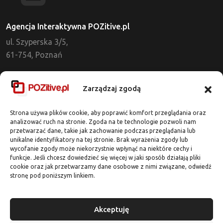
Agencja Interaktywna POZitive.pl
ul. Szyperska 3/5,
61-754, Poznań
Dział Obsługi Klienta
Zarządzaj zgodą
tel. 721 637 513
kontakt@pozitive.pl
Strona używa plików cookie, aby poprawić komfort przeglądania oraz
analizować ruch na stronie. Zgoda na te technologie pozwoli nam
przetwarzać dane, takie jak zachowanie podczas przeglądania lub
Adres Biura
unikalne identyfikatory na tej stronie. Brak wyrażenia zgody lub
wycofanie zgody może niekorzystnie wpłynąć na niektóre cechy i
ul. Dworcowa 7 / lok. 318
funkcje. Jeśli chcesz dowiedzieć się więcej w jaki sposób działają pliki
62-020 Swarzędz
cookie oraz jak przetwarzamy dane osobowe z nimi związane, odwiedź
stronę pod poniższym linkiem.
Darmowa wycena
Akceptuję