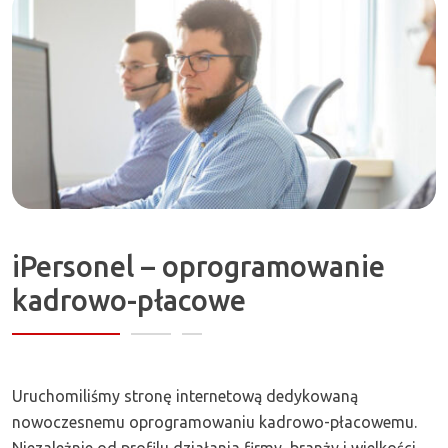
Zapraszamy!
iPersonel – oprogramowanie
kadrowo-płacowe
Uruchomiliśmy stronę internetową dedykowaną
nowoczesnemu oprogramowaniu kadrowo-płacowemu.
Niezależnie od profilu działania firmy, branży i wielkości.