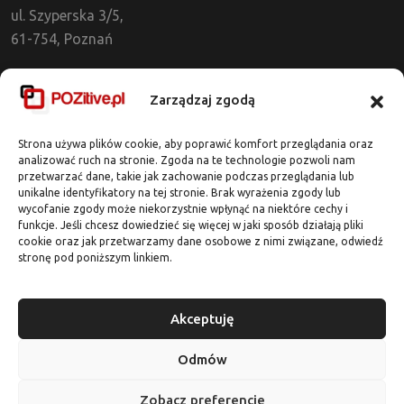
ul. Szyperska 3/5,
61-754, Poznań
Dział Obsługi Klienta
Zarządzaj zgodą
tel. 721 637 513
kontakt@pozitive.pl
Strona używa plików cookie, aby poprawić komfort przeglądania oraz
analizować ruch na stronie. Zgoda na te technologie pozwoli nam
przetwarzać dane, takie jak zachowanie podczas przeglądania lub
Adres Biura
unikalne identyfikatory na tej stronie. Brak wyrażenia zgody lub
wycofanie zgody może niekorzystnie wpłynąć na niektóre cechy i
ul. Dworcowa 7 / lok. 318
funkcje. Jeśli chcesz dowiedzieć się więcej w jaki sposób działają pliki
62-020 Swarzędz
cookie oraz jak przetwarzamy dane osobowe z nimi związane, odwiedź
stronę pod poniższym linkiem.
Darmowa wycena
Akceptuję
Odmów
Zobacz preferencje