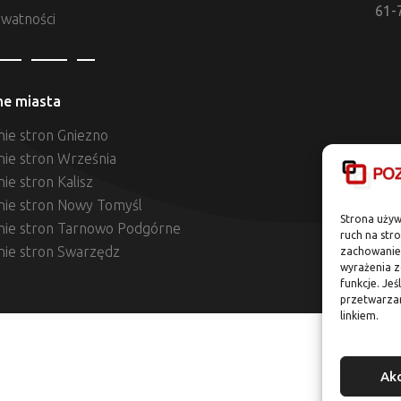
61-
ywatności
ne miasta
ie stron Gniezno
nie stron Września
ie stron Kalisz
nie stron Nowy Tomyśl
Strona używ
nie stron Tarnowo Podgórne
ruch na str
nie stron Swarzędz
zachowanie 
wyrażenia z
funkcje. Jeś
przetwarza
linkiem.
Ak