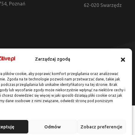
754, Poznań
62-020 Swarzędz
Zarządzaj zgodą
a plików cookie, aby poprawić komfort przeglądania oraz analizować
onie. Zgoda na te technologie pozwoli nam przetwarzać dane, takie jak
podczas przeglądania lub unikalne identyfikatory na tej stronie. Brak
gody lub wycofanie zgody może niekorzystnie wpłynąć na niektóre cechy i
li chcesz dowiedzieć się więcej w jaki sposób działają pliki cookie oraz jak
my dane osobowe z nimi związane, odwiedź stronę pod poniższym
ceptuję
Odmów
Zobacz preferencje