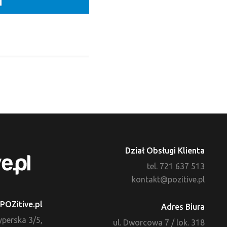
Dział Obsługi Klienta
tel. 721 637 513
kontakt@pozitive.pl
POZitive.pl
Adres Biura
zyperska 3/5,
ul. Dworcowa 7 / lok. 318