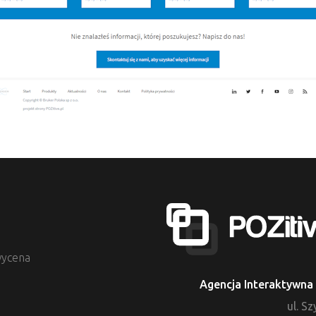
ycena
Agencja Interaktywna 
ul. S