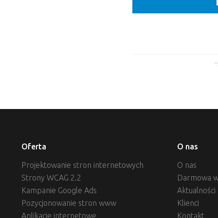
Oferta
O nas
Projektowanie stron internetowych
O nas
Strony WCAG 2.2
Darmowa w
Kampanie Google Ads
Aktualności
Pozycjonowanie stron www
Klienci
Aplikacje internetowe
Kontakt