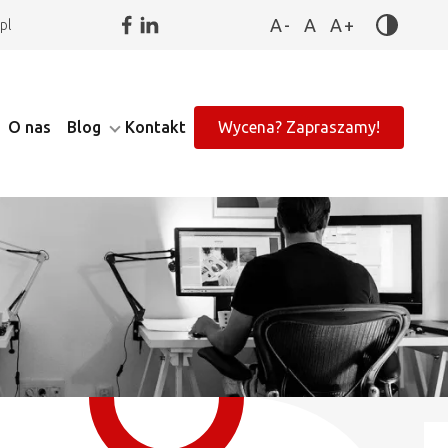
A-
A
A+
pl
O nas
Blog
Kontakt
Wycena? Zapraszamy!