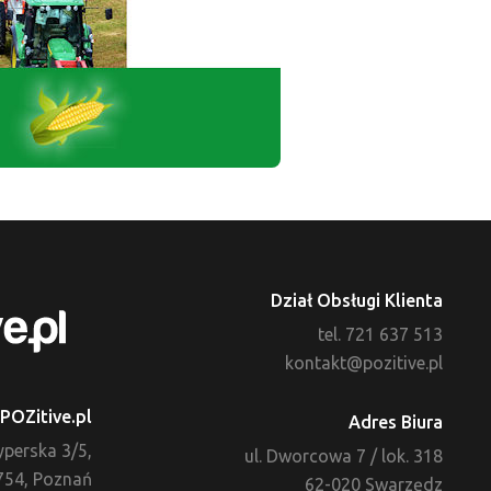
Dział Obsługi Klienta
tel. 721 637 513
kontakt@pozitive.pl
POZitive.pl
Adres Biura
zyperska 3/5,
ul. Dworcowa 7 / lok. 318
754, Poznań
62-020 Swarzędz