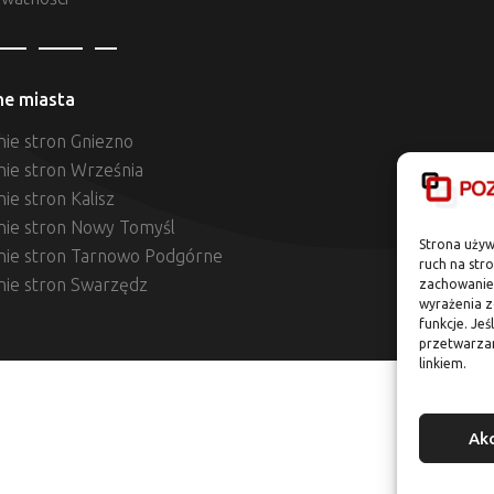
ne miasta
ie stron Gniezno
nie stron Września
ie stron Kalisz
nie stron Nowy Tomyśl
Strona używ
nie stron Tarnowo Podgórne
ruch na str
nie stron Swarzędz
zachowanie 
wyrażenia z
funkcje. Jeś
przetwarza
linkiem.
Ak