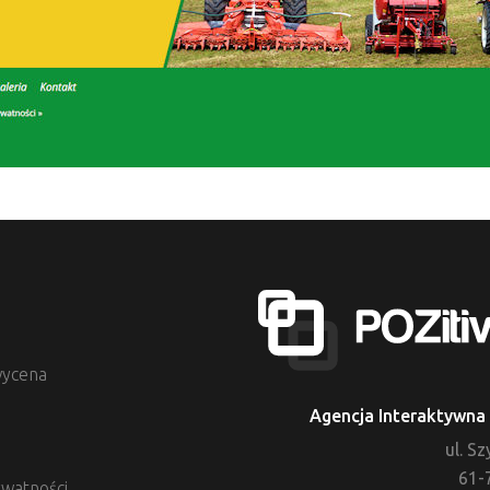
ycena
Agencja Interaktywna 
ul. S
61-
ywatności