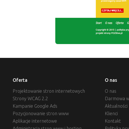
Oferta
O nas
Projektowanie stron internetowych
O nas
Strony WCAG 2.2
Darmowa w
Kampanie Google Ads
Aktualności
Pozycjonowanie stron www
Klienci
Aplikacje internetowe
Kontakt
Administracja stron www i hosting
Polityka pr