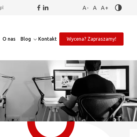
A-
A
A+
pl
O nas
Blog
Kontakt
Wycena? Zapraszamy!